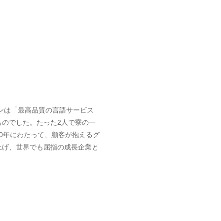
ョンは「最高品質の言語サービス
ものでした。たった2人で寮の一
0年にわたって、顧客が抱えるグ
上げ、世界でも屈指の成長企業と