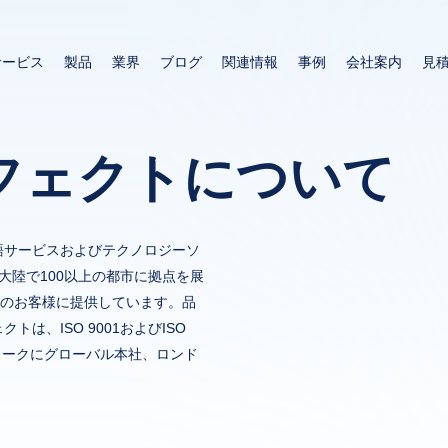
メ
イ
サービス
製品
業界
ブログ
関連情報
事例
会社案内
見
ン
コ
ン
テ
フェクトについて
ン
ツ
に
移
語サービスおよびテクノロジーソ
動
大陸で100以上の都市に拠点を展
中のお客様に提供しています。品
は、ISO 9001およびISO
ヨークにグローバル本社、ロンド