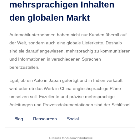
mehrsprachigen Inhalten
den globalen Markt
Automobilunternehmen haben nicht nur Kunden überall auf
der Welt, sondern auch eine globale Lieferkette. Deshalb
sind sie darauf angewiesen, mehrsprachig zu kommunizieren
und Informationen in verschiedenen Sprachen
bereitzustellen.
Egal, ob ein Auto in Japan gefertigt und in Indien verkauft
wird oder ob das Werk in China englischsprachige Pläne
umsetzen soll: Exzellente und präzise mehrsprachige
Anleitungen und Prozessdokumentationen sind der Schlüssel
zum Erfolg in der Automobilindustrie. Wenn Sie Loyalität zu
Blog
Ressourcen
Social
Ihrer Marke aufbauen wollen, müssen Ihre Modelle alle
Vorschriften des jeweiligen Marktes erfüllen, und die Kunden
müssen das Navigationssystem der Sprache ihrer Wahl
4 results for Automobilindustrie