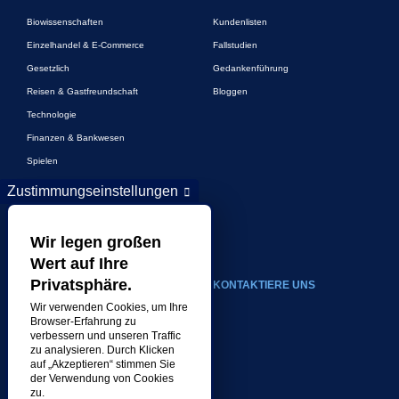
Biowissenschaften
Kundenlisten
Einzelhandel & E-Commerce
Fallstudien
Gesetzlich
Gedankenführung
Reisen & Gastfreundschaft
Bloggen
Technologie
Finanzen & Bankwesen
Spielen
Unterhaltung
Zustimmungseinstellungen
Digitales Marketing und Werbung
Mehr Branchen
Wir legen großen
Wert auf Ihre
Privatsphäre.
UM
KONTAKTIERE UNS
Wir verwenden Cookies, um Ihre
Unser Unternehmen
Browser-Erfahrung zu
verbessern und unseren Traffic
Führung
zu analysieren. Durch Klicken
auf „Akzeptieren“ stimmen Sie
Geschichte
der Verwendung von Cookies
Karriere
zu.