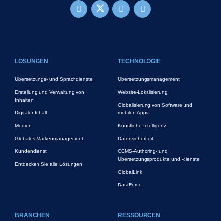
FOOTER MAIN
LÖSUNGEN
TECHNOLOGIE
Übersetzungs- und Sprachdienste
Übersetzungsmanagement
Erstellung und Verwaltung von
Website-Lokalisierung
Inhalten
Globalisierung von Software und
Digitaler Inhalt
mobilen Apps
Medien
Künstliche Intelligenz
Globales Markenmanagement
Datensicherheit
Kundendienst
CCMS-Authoring- und
Übersetzungsprodukte und -dienste
Entdecken Sie alle Lösungen
GlobalLink
DataForce
BRANCHEN
RESSOURCEN