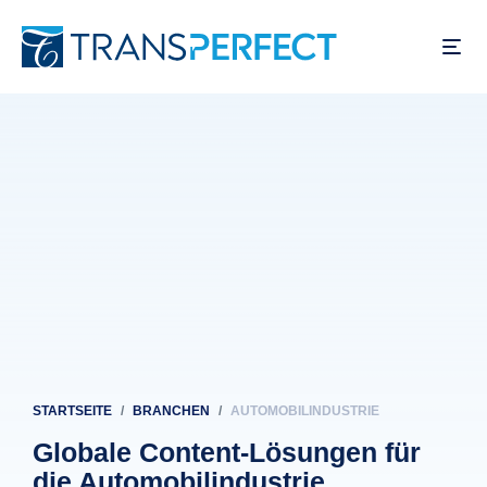
Direkt
zum
Inhalt
STARTSEITE
BRANCHEN
AUTOMOBILINDUSTRIE
Pfadnavigation
Globale Content-Lösungen für
die Automobilindustrie