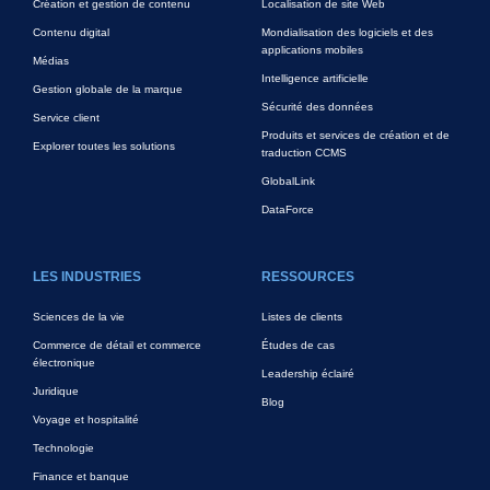
Création et gestion de contenu
Localisation de site Web
Contenu digital
Mondialisation des logiciels et des
applications mobiles
Médias
Intelligence artificielle
Gestion globale de la marque
Sécurité des données
Service client
Produits et services de création et de
Explorer toutes les solutions
traduction CCMS
GlobalLink
DataForce
LES INDUSTRIES
RESSOURCES
Sciences de la vie
Listes de clients
Commerce de détail et commerce
Études de cas
électronique
Leadership éclairé
Juridique
Blog
Voyage et hospitalité
Technologie
Finance et banque