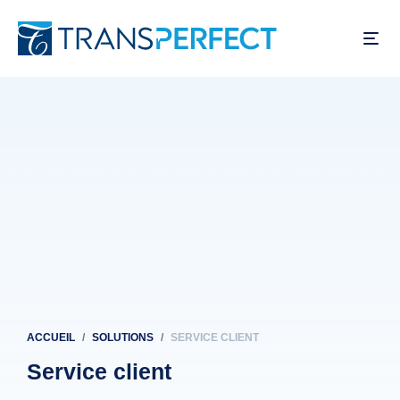
Aller
au
contenu
principal
ACCUEIL
SOLUTIONS
SERVICE CLIENT
Fil
d'Ariane
Service client