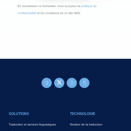
En soumettant ce formulaire, vous acceptez la
politique de
confidentialité
et les conditions de ce site Web.
FOOTER MAIN
SOLUTIONS
TECHNOLOGIE
Traduction et services linguistiques
Gestion de la traduction