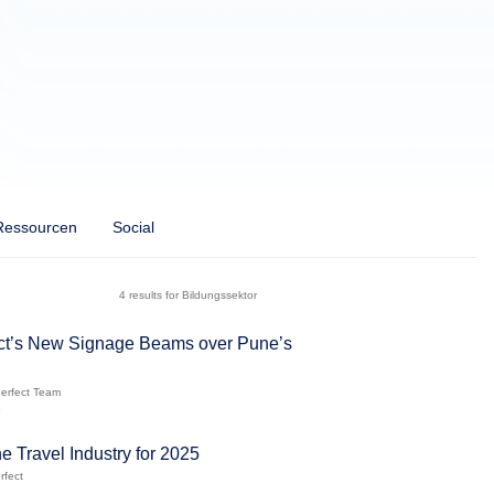
Ressourcen
Social
4 results for Bildungssektor
ct’s New Signage Beams over Pune’s
erfect Team
5
he Travel Industry for 2025
rfect
5