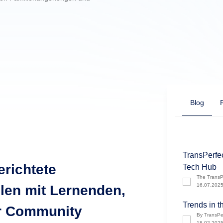
Blog
TransPerfe
erichtete
Tech Hub
The TransP
16.07.202
en mit Lernenden,
Trends in t
er Community
By TransPe
18.02.202