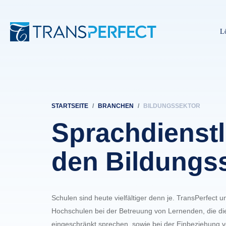
L
STARTSEITE
BRANCHEN
BILDUNGSSEKTOR
Pfadnavigation
Sprachdienstl
den Bildungs
Schulen sind heute vielfältiger denn je. TransPerfect u
Hochschulen bei der Betreuung von Lernenden, die di
eingeschränkt sprechen, sowie bei der Einbeziehung 