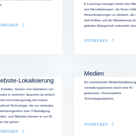
E-Learning-Lösungen bietet eine Mi
r.
aus Dienstleistungen, die Ihnen helf
Herausforderungen zu meistern, die 
dem Aufbau und der Maximierung ei
NTDECKEN
globalen Belegschaft verbunden sin
ENTDECKEN
Medien
ebsite-Lokalisierung
Ein vereinfachter Medienlokalisierun
-verwaltungsprozess durch eine KI-
 Erstellen, Starten und Optimieren von
gesteuerte, Cloud-basierte
sites in mehreren Sprachen ist einfach,
Technologieplattform.
nell und kostengünstig mit unserer
balLink-Technologie, die nur minimales
jektmanagement oder IT-Beteiligung
ordert, und Websites können in nur 30
en live gehen.
ENTDECKEN
NTDECKEN