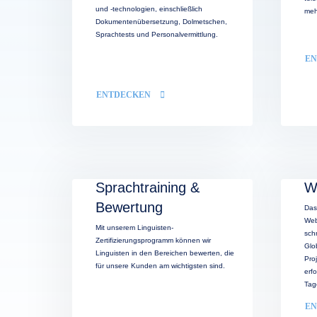
und -technologien, einschließlich
meh
Dokumentenübersetzung, Dolmetschen,
Sprachtests und Personalvermittlung.
E
ENTDECKEN
Sprachtraining &
W
Bewertung
Das
Web
Mit unserem Linguisten-
sch
Zertifizierungsprogramm können wir
Glo
Linguisten in den Bereichen bewerten, die
Pro
für unsere Kunden am wichtigsten sind.
erf
Tag
E