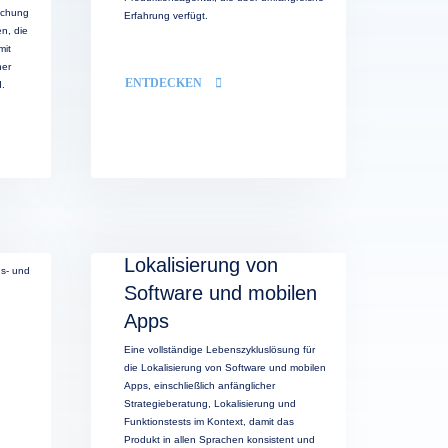
schung
Erfahrung verfügt.
en, die
mit
ner
ENTDECKEN
d.
Lokalisierung von
gs- und
Software und mobilen
Apps
Eine vollständige Lebenszykluslösung für
die Lokalisierung von Software und mobilen
Apps, einschließlich anfänglicher
Strategieberatung, Lokalisierung und
Funktionstests im Kontext, damit das
Produkt in allen Sprachen konsistent und