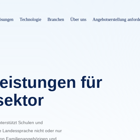
Direkt
zum
ösungen
Technologie
Branchen
Über uns
Angebotserstellung anford
Inhalt
eistungen für
sektor
nterstützt Schulen und
e Landessprache nicht oder nur
von Familienangehörigen und