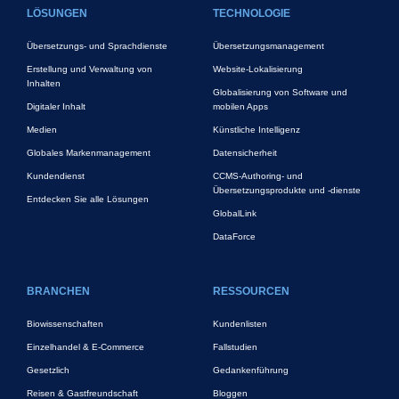
LÖSUNGEN
TECHNOLOGIE
Übersetzungs- und Sprachdienste
Übersetzungsmanagement
Erstellung und Verwaltung von
Website-Lokalisierung
Inhalten
Globalisierung von Software und
Digitaler Inhalt
mobilen Apps
Medien
Künstliche Intelligenz
Globales Markenmanagement
Datensicherheit
Kundendienst
CCMS-Authoring- und
Übersetzungsprodukte und -dienste
Entdecken Sie alle Lösungen
GlobalLink
DataForce
BRANCHEN
RESSOURCEN
Biowissenschaften
Kundenlisten
Einzelhandel & E-Commerce
Fallstudien
Gesetzlich
Gedankenführung
Reisen & Gastfreundschaft
Bloggen