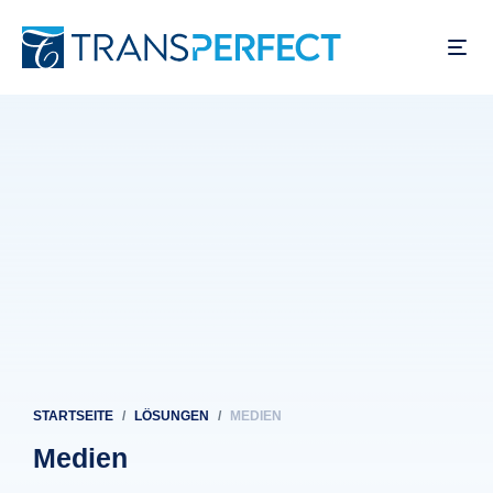
Direkt
zum
Inhalt
STARTSEITE
LÖSUNGEN
MEDIEN
Pfadnavigation
Medien