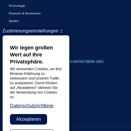
Technologie
Finanzen & Bankwesen
Spielen
Unterhaltung
Zustimmungseinstellungen
Digitales Marketing und Werbung
Mehr Branchen
Wir legen großen
Wert auf Ihre
Privatsphäre.
UM
KONTAKTIERE UNS
Wir verwenden Cookies, um Ihre
Unser Unternehmen
Browser-Erfahrung zu
verbessern und unseren Traffic
Führung
zu analysieren. Durch Klicken
auf „Akzeptieren“ stimmen Sie
Geschichte
der Verwendung von Cookies
Karriere
zu.
Standorte
Datenschutzrichtlinie
Auszeichnungen
Akzeptieren