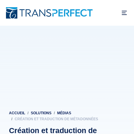
Aller
au
contenu
principal
ACCUEIL
SOLUTIONS
MÉDIAS
Fil
CRÉATION ET TRADUCTION DE MÉTADONNÉES
d'Ariane
Création et traduction de