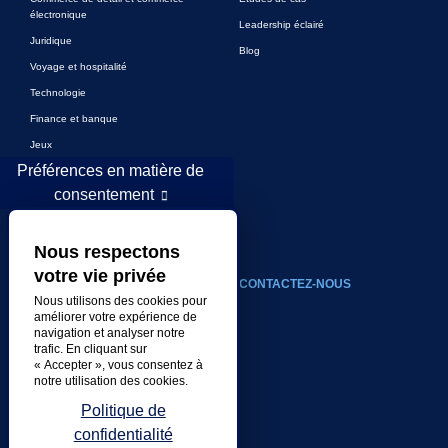
électronique
Leadership éclairé
Juridique
Blog
Voyage et hospitalité
Technologie
Finance et banque
Jeux
Préférences en matière de
Divertissement
consentement
Marketing numérique et publicité
Plus de secteurs
Nous respectons
votre vie privée
À PROPOS
CONTACTEZ-NOUS
Nous utilisons des cookies pour
améliorer votre expérience de
Notre compagnie
navigation et analyser notre
Direction
trafic. En cliquant sur
« Accepter », vous consentez à
Histoire
notre utilisation des cookies.
Carrières
Politique de
Emplacements
confidentialité