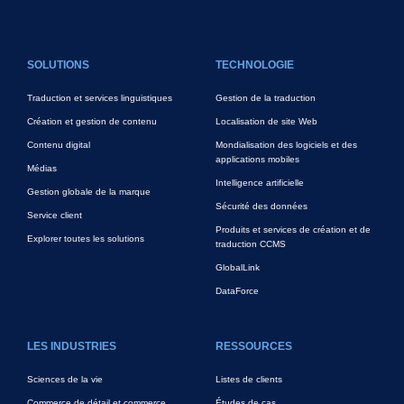
FOOTER MAIN
SOLUTIONS
TECHNOLOGIE
Traduction et services linguistiques
Gestion de la traduction
Création et gestion de contenu
Localisation de site Web
Contenu digital
Mondialisation des logiciels et des
applications mobiles
Médias
Intelligence artificielle
Gestion globale de la marque
Sécurité des données
Service client
Produits et services de création et de
Explorer toutes les solutions
traduction CCMS
GlobalLink
DataForce
LES INDUSTRIES
RESSOURCES
Sciences de la vie
Listes de clients
Commerce de détail et commerce
Études de cas