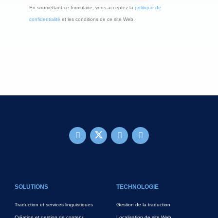
En soumettant ce formulaire, vous acceptez la
politique de
confidentialité
et les conditions de ce site Web.
FOOTER MAIN
SOLUTIONS
TECHNOLOGIE
Traduction et services linguistiques
Gestion de la traduction
Création et gestion de contenu
Localisation de site Web