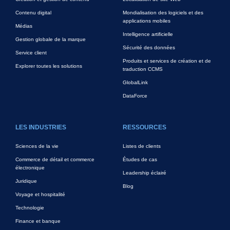
Contenu digital
Mondialisation des logiciels et des
applications mobiles
Médias
Intelligence artificielle
Gestion globale de la marque
Sécurité des données
Service client
Produits et services de création et de
Explorer toutes les solutions
traduction CCMS
GlobalLink
DataForce
LES INDUSTRIES
RESSOURCES
Sciences de la vie
Listes de clients
Commerce de détail et commerce
Études de cas
électronique
Leadership éclairé
Juridique
Blog
Voyage et hospitalité
Technologie
Finance et banque