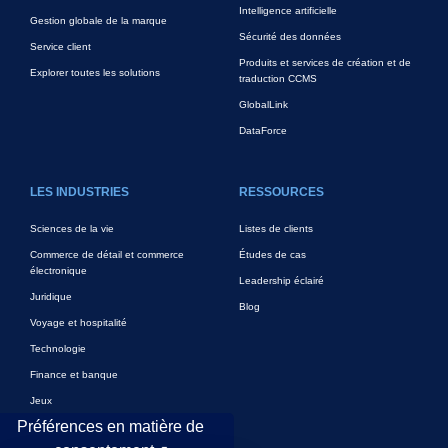
Intelligence artificielle
Gestion globale de la marque
Sécurité des données
Service client
Produits et services de création et de
Explorer toutes les solutions
traduction CCMS
GlobalLink
DataForce
LES INDUSTRIES
RESSOURCES
Sciences de la vie
Listes de clients
Commerce de détail et commerce
Études de cas
électronique
Leadership éclairé
Juridique
Blog
Voyage et hospitalité
Technologie
Finance et banque
Jeux
Préférences en matière de
Divertissement