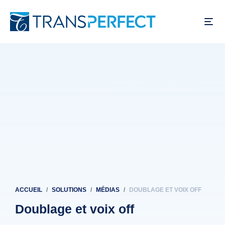
Aller
au
contenu
principal
ACCUEIL
SOLUTIONS
MÉDIAS
DOUBLAGE ET VOIX OFF
Fil
d'Ariane
Doublage et voix off