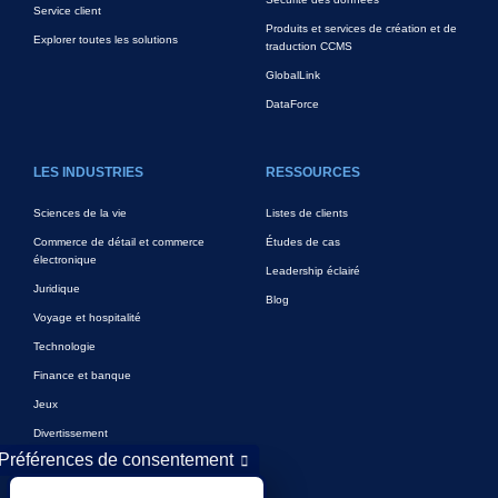
Service client
Produits et services de création et de
Explorer toutes les solutions
traduction CCMS
GlobalLink
DataForce
LES INDUSTRIES
RESSOURCES
Sciences de la vie
Listes de clients
Commerce de détail et commerce
Études de cas
électronique
Leadership éclairé
Juridique
Blog
Voyage et hospitalité
Technologie
Finance et banque
Jeux
Divertissement
Préférences de consentement
Marketing numérique et publicité
Plus de secteurs