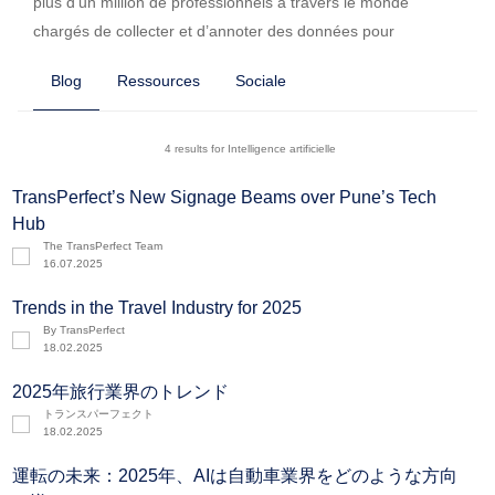
plus d’un million de professionnels à travers le monde
chargés de collecter et d’annoter des données pour
améliorer les systèmes de traduction alimentés par l’IA.
Blog
Ressources
Sociale
Grâce à notre technologie GlobalLink, nous aidons nos
clients à optimiser leur contenu multilingue, qu’il s’agisse de
textes prédictifs, de boîtes de dialogue ou de ressources
4 results for Intelligence artificielle
vocales.
TransPerfect’s New Signage Beams over Pune’s Tech
Hub
The TransPerfect Team
16.07.2025
Trends in the Travel Industry for 2025
By TransPerfect
18.02.2025
2025年旅行業界のトレンド
トランスパーフェクト
18.02.2025
運転の未来：2025年、AIは自動車業界をどのような方向