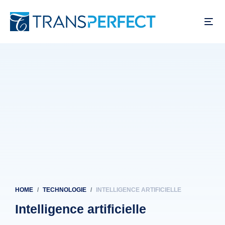
Skip
to
main
content
HOME
TECHNOLOGIE
INTELLIGENCE ARTIFICIELLE
Breadcrumb
Intelligence artificielle