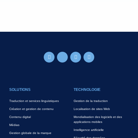
FOOTER MAIN
SOLUTIONS
TECHNOLOGIE
Traduction et services linguistiques
Gestion de la traduction
Création et gestion de contenu
Localisation de sites Web
Contenu digital
Mondialisation des logiciels et des
applications mobiles
Médias
Intelligence artificielle
Gestion globale de la marque
Sécurité des données