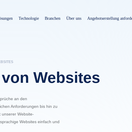
Direkt
zum
ösungen
Technologie
Branchen
Über uns
Angebotserstellung anford
Inhalt
EBSITES
 von Websites
sprüche an den
ichen Anforderungen bis hin zu
t unserer Website-
rsprachige Websites einfach und
.