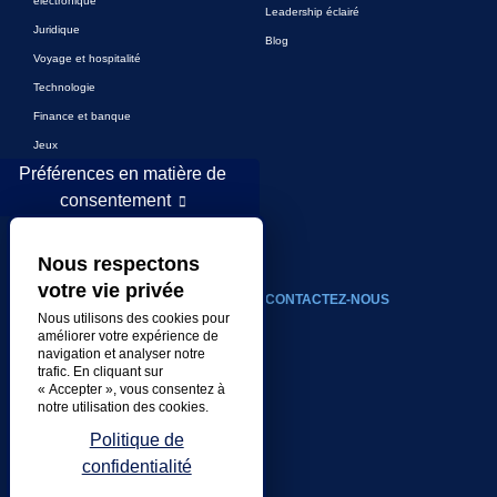
électronique
Leadership éclairé
Juridique
Blog
Voyage et hospitalité
Technologie
Finance et banque
Jeux
Préférences en matière de
Divertissement
consentement
Marketing numérique et publicité
Plus de secteurs
Nous respectons
votre vie privée
À PROPOS
CONTACTEZ-NOUS
Nous utilisons des cookies pour
améliorer votre expérience de
Notre compagnie
navigation et analyser notre
Direction
trafic. En cliquant sur
« Accepter », vous consentez à
Histoire
notre utilisation des cookies.
Carrières
Politique de
Emplacements
confidentialité
Prix