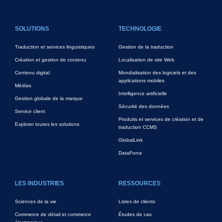
FOOTER MAIN
SOLUTIONS
TECHNOLOGIE
Traduction et services linguistiques
Gestion de la traduction
Création et gestion de contenu
Localisation de site Web
Contenu digital
Mondialisation des logiciels et des
applications mobiles
Médias
Intelligence artificielle
Gestion globale de la marque
Sécurité des données
Service client
Produits et services de création et de
Explorer toutes les solutions
traduction CCMS
GlobalLink
DataForce
LES INDUSTRIES
RESSOURCES
Sciences de la vie
Listes de clients
Commerce de détail et commerce
Études de cas