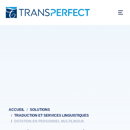
Aller
au
contenu
principal
ACCUEIL
SOLUTIONS
Fil
TRADUCTION ET SERVICES LINGUISTIQUES
d'Ariane
DOTATION EN PERSONNEL MULTILINGUE